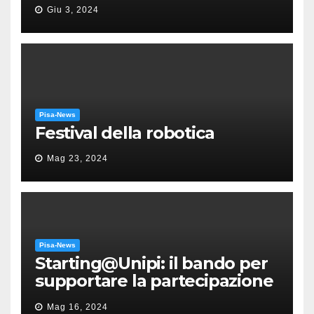
“Messa in gloria” di Giacomo
Giu 3, 2024
Puccini
Pisa-News
Festival della robotica
Mag 23, 2024
Pisa-News
Starting@Unipi: il bando per
supportare la partecipazione
all’ERC Starting Grant
Mag 16, 2024