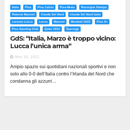
Italia
Pisa
Pisa Calcio
Pisa-News
Rassegna Stampa
Roberto Mancini
Irlanda Del Nord
Irlanda Del Nord Italia
Lorenzo Lucca
Lucca
Mancini
Mondiali 2022
Pisa Sc
Pisa Sporting Club
Qatar 2022
Spareggi
GdS: “Italia, Marzo è troppo vicino:
Lucca l’unica arma”
Nov 16, 2021
Ampio spazio sui quotidiani nazionali sportivi e non
solo allo 0-0 dell’Italia contro l’Irlanda del Nord che
condanna gli azzurri…