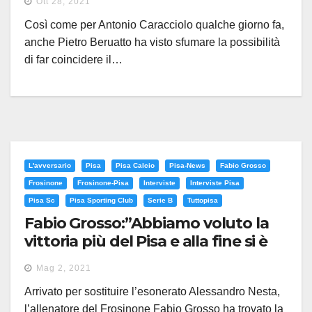
Ott 28, 2021
forza”
Così come per Antonio Caracciolo qualche giorno fa,
anche Pietro Beruatto ha visto sfumare la possibilità
di far coincidere il…
L'avversario
Pisa
Pisa Calcio
Pisa-News
Fabio Grosso
Frosinone
Frosinone-Pisa
Interviste
Interviste Pisa
Pisa Sc
Pisa Sporting Club
Serie B
Tuttopisa
Fabio Grosso:”Abbiamo voluto la
vittoria più del Pisa e alla fine si è
visto”
Mag 2, 2021
Arrivato per sostituire l’esonerato Alessandro Nesta,
l’allenatore del Frosinone Fabio Grosso ha trovato la