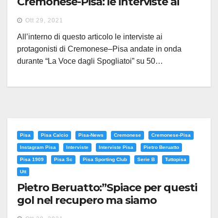
Cremonese-Pisa: le interviste ai
protagonisti su 50 Canale
Ott 29, 2021
All’interno di questo articolo le interviste ai
protagonisti di Cremonese–Pisa andate in onda
durante “La Voce dagli Spogliatoi” su 50…
Pisa
Pisa Calcio
Pisa-News
Cremonese
Cremonese-Pisa
Instagram Pisa
Interviste
Interviste Pisa
Pietro Beruatto
Pisa 1909
Pisa Sc
Pisa Sporting Club
Serie B
Tuttopisa
Utt
Pietro Beruatto:”Spiace per questi
gol nel recupero ma siamo
fiduciosi e consapevoli della nostra