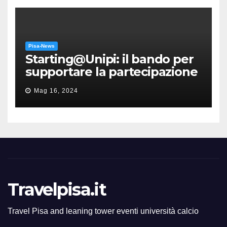
Pisa-News
Starting@Unipi: il bando per
supportare la partecipazione
all’ERC Starting Grant
Mag 16, 2024
Travelpisa.it
Travel Pisa and leaning tower eventi università calcio