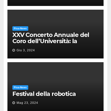
Pisa-News
XXV Concerto Annuale del
Coro dell’Università: la
“Messa in gloria” di Giacomo
Giu 3, 2024
Puccini
Pisa-News
Festival della robotica
Mag 23, 2024