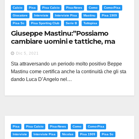
Calcio
Pisa
Pisa Calcio
Pisa-News
Como
Como-Pisa
Giocatore
Interviste
Interviste Pisa
Mastinu
Pisa 1909
Pisa Sc
Pisa Sporting Club
Serie B
Tuttopisa
Giuseppe Mastinu:”Possiamo
cambiare uomini e tattiche, ma
non l’atteggiamento”
Dic 5, 2021
Sta attraversando un periodo molto positivo Beppe
Mastinu come certifica anche la continuità che gli sta
dando Luca D’Angelo nel…
Pisa
Pisa Calcio
Pisa-News
Como
Como-Pisa
Interviste
Interviste Pisa
Nicolas
Pisa 1909
Pisa Sc