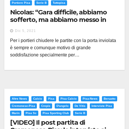
Portiere Pisa
Serie B
Tuttopisa
Nicolas: “Gara difficile, abbiamo
sofferto, ma abbiamo messo in
campo lo spirito giusto”
Dic 5, 2021
Per i portieri chiudere le partite con la porta inviolata
è sempre e comunque motivo di grande
soddisfazione specialmente per…
Altre News
Calcio
Pisa
Pisa Calcio
Pisa-News
Beruatto
Cremonese-Pisa
Crepis
D'angelo
De Vitis
Interviste Pisa
Marin
Pisa Sc
Pisa Sporting Club
Serie B
[VIDEO] Il post partita di