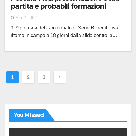
partita e probabili formazioni
Apr 2, 2021
31^ giornata del campionato di Serie B, per il Pisa
ritorno in campo a 18 giorni dalla sfida contro la…
Paginazione
1
2
3
degli
articoli
You Missed