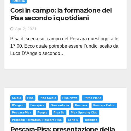
Tuttopisa
Così in campo: la formazione del
Pisa secondo i quotidiani
Apr 2, 2021
Pisa di scena sul campo del Pescara quest’oggi alle
17.00. Ecco quale potrebbe essere l’undici scelto da
Luca D’Angelo secondo…
Calcio
Pisa
Pisa Calcio
Pisa-News
Primo Piano
D'angelo
Forzapisa
Grassadonia
Pescara
Pescara Calcio
Pescara-Pisa
Pespis
Pisa Sc
Pisa Sporting Club
Probabili Formazioni Pescara Pisa
Serie B
Tuttopisa
Pescara-Pisa: presentazione della