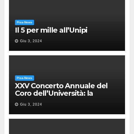
Pisa-News
Il 5 per mille all’Unipi
Giu 3, 2024
Pisa-News
XXV Concerto Annuale del
Coro dell’Università: la
“Messa in gloria” di Giacomo
Giu 3, 2024
Puccini