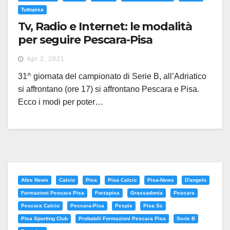
Tuttopisa
Tv, Radio e Internet: le modalità
per seguire Pescara-Pisa
Apr 2, 2021
31^ giornata del campionato di Serie B, all’Adriatico
si affrontano (ore 17) si affrontano Pescara e Pisa.
Ecco i modi per poter…
Altre News
Calcio
Pisa
Pisa Calcio
Pisa-News
D'angelo
Formazioni Pescara Pisa
Forzapisa
Grassadonia
Pescara
Pescara Calcio
Pescara-Pisa
Pespis
Pisa Sc
Pisa Sporting Club
Probabili Formazioni Pescara Pisa
Serie B