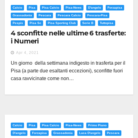
Calcio
Pisa
Pisa Calcio
Pisa-News
D'angelo
Forzapisa
Grassadonia
Pescara
Pescara Calcio
Pescara-Pisa
Pespis
Pisa Sc
Pisa Sporting Club
Serie B
Tuttopisa
4 sconfitte nelle ultime 6 trasferte:
i Numeri
Apr 4, 2021
Un giorno della settimana indigesto in trasferta per il
Pisa (a parte due esaltanti eccezioni), sconfitte fuori
casa ravvicinate come non…
Calcio
Pisa
Pisa Calcio
Pisa-News
Primo Piano
D'angelo
Forzapisa
Grassadonia
Luca D'angelo
Pescara