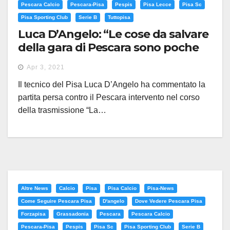
Pescara Calcio
Pescara-Pisa
Pespis
Pisa Lecce
Pisa Sc
Pisa Sporting Club
Serie B
Tuttopisa
Luca D’Angelo: “Le cose da salvare
della gara di Pescara sono poche
ma reagiremo già da lunedì”
Apr 3, 2021
Il tecnico del Pisa Luca D’Angelo ha commentato la
partita persa contro il Pescara intervento nel corso
della trasmissione “La…
Altre News
Calcio
Pisa
Pisa Calcio
Pisa-News
Come Seguire Pescara Pisa
D'angelo
Dove Vedere Pescara Pisa
Forzapisa
Grassadonia
Pescara
Pescara Calcio
Pescara-Pisa
Pespis
Pisa Sc
Pisa Sporting Club
Serie B