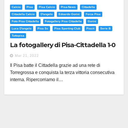
Calcio
Pisa
Pisa Calcio
Pisa-News
Cittadella
Cittadella Calcio
D'angelo
Edoardo Gorini
Forza Pisa
Foto Pisa Cittadella
Fotogallery Pisa Cittadella
Gorini
Luca D'angelo
Pisa Sc
Pisa Sporting Club
Piscit
Serie B
Tuttopisa
La fotogallery di Pisa-Cittadella 1-0
Mar 21, 2022
Il Pisa batte il Cittadella grazie ad una rete di
Torregrossa e conquista la terza vittoria consecutiva
interna. Ripercorriamo il…