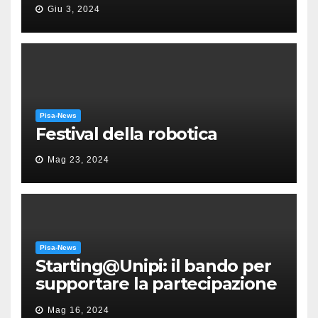
“Messa in gloria” di Giacomo
Giu 3, 2024
Puccini
Pisa-News
Festival della robotica
Mag 23, 2024
Pisa-News
Starting@Unipi: il bando per
supportare la partecipazione
all’ERC Starting Grant
Mag 16, 2024