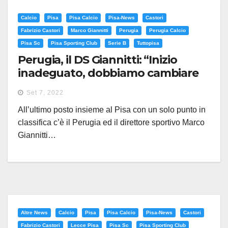
Calcio
Pisa
Pisa Calcio
Pisa-News
Castori
Fabrizio Castori
Marco Giannitti
Perugia
Perugia Calcio
Pisa Sc
Pisa Sporting Club
Serie B
Tuttopisa
Perugia, il DS Giannitti: “Inizio
inadeguato, dobbiamo cambiare
passo e il Mister lo sa”
Set 7, 2022
All’ultimo posto insieme al Pisa con un solo punto in
classifica c’è il Perugia ed il direttore sportivo Marco
Giannitti…
Altre News
Calcio
Pisa
Pisa Calcio
Pisa-News
Castori
Fabrizio Castori
Lecce Pisa
Pisa Sc
Pisa Sporting Club