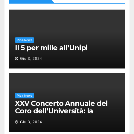
Pisa-News
Il 5 per mille all’Unipi
Giu 3, 2024
Pisa-News
XXV Concerto Annuale del
Coro dell’Università: la
“Messa in gloria” di Giacomo
Giu 3, 2024
Puccini