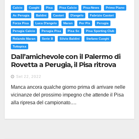
Calcio
Cuoghi
Pisa
Pisa Calcio
Pisa-News
Primo Piano
Ac Perugia
Baldini
Castori
D'angelo
Fabrizio Castori
Forza Pisa
Luca D'angelo
Maran
Per Pis
Perugia
Perugia Calcio
Perugia Pisa
Pisa Sc
Pisa Sporting Club
Rolando Maran
Serie B
Silvio Baldini
Stefano Cuoghi
Tuttopisa
Dall’amichevole con il Palermo di
Rovetta a Perugia, il Pisa ritrova
Baldini che sfida di nuovo
Set 22, 2022
D’Angelo
Manca ancora qualche giorno prima di arrivare nelle
vicinanze del prossimo impegno che attende il Pisa
alla ripresa del campionato.…