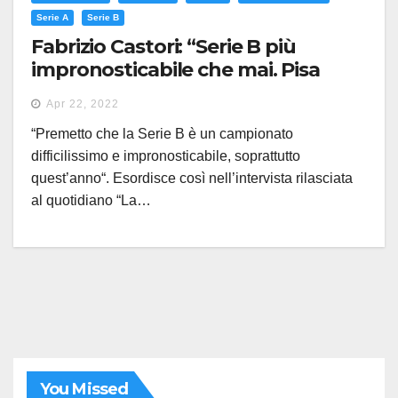
Serie A
Serie B
Fabrizio Castori: “Serie B più
impronosticabile che mai. Pisa
costretto a vincere ma con Puscas
Apr 22, 2022
e Torregrossa può farcela”
“Premetto che la Serie B è un campionato
difficilissimo e impronosticabile, soprattutto
quest’anno“. Esordisce così nell’intervista rilasciata
al quotidiano “La…
You Missed