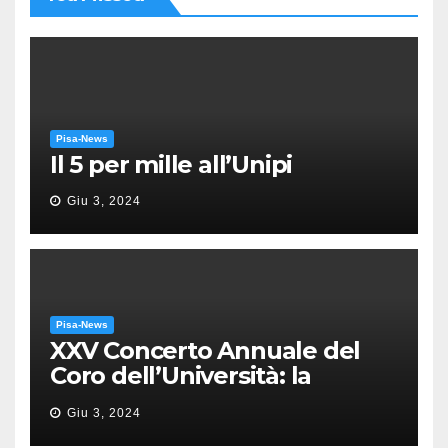
Pisa-News
Il 5 per mille all’Unipi
Giu 3, 2024
Pisa-News
XXV Concerto Annuale del
Coro dell’Università: la
“Messa in gloria” di Giacomo
Giu 3, 2024
Puccini