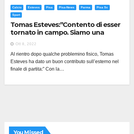
Calcio
Esteves
Pisa
Pisa-News
Parma
Pisa Sc
Sport
Tomas Esteves:”Contento di esser
tornato in campo. Siamo una
grande squadra “
Ott 8, 2022
Al rientro dopo qualche problemino fisico, Tomas
Esteves ha dato un buon contributo sull’esterno nel
finale di partita:” Con la…
You Missed