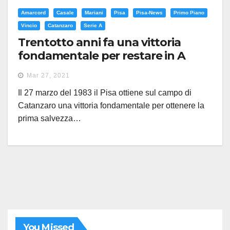
Amarcord
Casale
Mariani
Pisa
Pisa-News
Primo Piano
Vincio
Catanzaro
Serie A
Trentotto anni fa una vittoria
fondamentale per restare in A
contro Piero Braglia
Mar 27, 2021
Il 27 marzo del 1983 il Pisa ottiene sul campo di
Catanzaro una vittoria fondamentale per ottenere la
prima salvezza…
You Missed