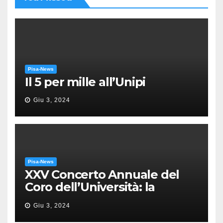
Pisa-News
Il 5 per mille all’Unipi
Giu 3, 2024
Pisa-News
XXV Concerto Annuale del
Coro dell’Università: la
“Messa in gloria” di Giacomo
Giu 3, 2024
Puccini