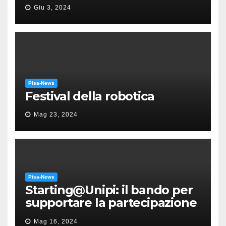
“Messa in gloria” di Giacomo
Giu 3, 2024
Puccini
Pisa-News
Festival della robotica
Mag 23, 2024
Pisa-News
Starting@Unipi: il bando per
supportare la partecipazione
all’ERC Starting Grant
Mag 16, 2024