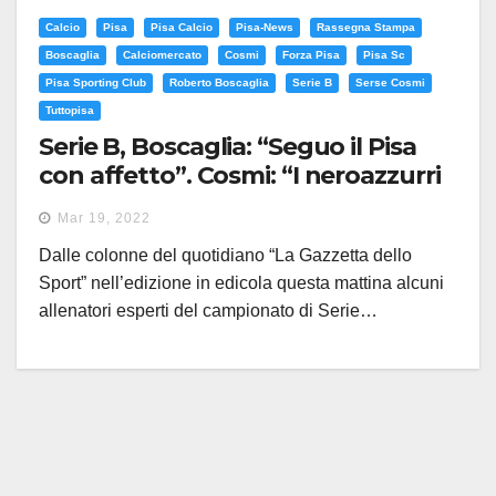
Calcio
Pisa
Pisa Calcio
Pisa-News
Rassegna Stampa
Boscaglia
Calciomercato
Cosmi
Forza Pisa
Pisa Sc
Pisa Sporting Club
Roberto Boscaglia
Serie B
Serse Cosmi
Tuttopisa
Serie B, Boscaglia: “Seguo il Pisa
con affetto”. Cosmi: “I neroazzurri
hanno capito di potersela giocare”
Mar 19, 2022
Dalle colonne del quotidiano “La Gazzetta dello
Sport” nell’edizione in edicola questa mattina alcuni
allenatori esperti del campionato di Serie…