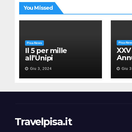
You Missed
Pisa-Ne
Pisa-News
XXV
Il 5 per mille
Annu
all’Unipi
dell
Giu 3, 2024
Giu 3
“Mes
Gia
Travelpisa.it