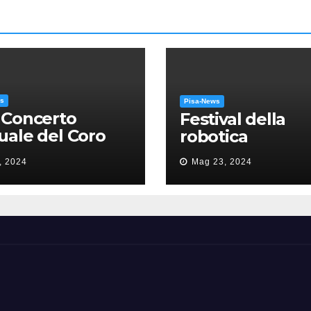
ws
Pisa-News
 Concerto
Festival della
ale del Coro
robotica
’Università: la
, 2024
Mag 23, 2024
sa in gloria” di
como Puccini