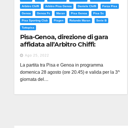
Arbitro Chiffi
Arbitro Pisa Genoa
Daniele Chiffi
Forza Pisa
Genoa
Genoa Fc
Maran
Pisa Genoa
Pisa Sc
Pisa Sporting Club
Pisgen
Rolando Maran
Serie B
Tuttopisa
Pisa-Genoa, direzione di gara
affidata all’Arbitro Chiffi:
precedenti e statistiche
Ago 25, 2022
La partita tra Pisa e Genoa in programma
domenica 28 agosto (ore 20.45) e valida per la 3^
giornata del…