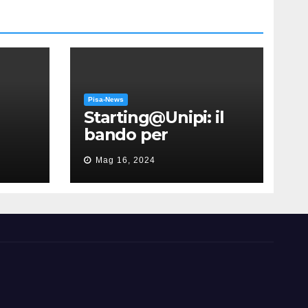
Pisa-News
Starting@Unipi: il
bando per
supportare la
Mag 16, 2024
partecipazione
all’ERC Starting
Grant