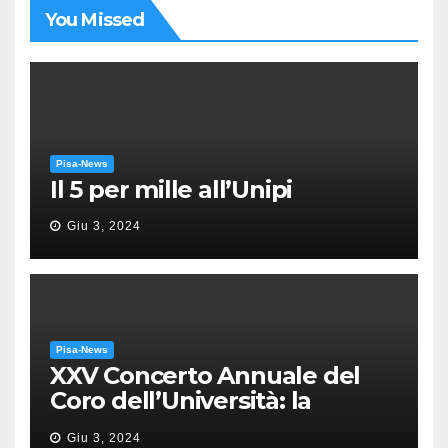
You Missed
Pisa-News
Il 5 per mille all’Unipi
Giu 3, 2024
Pisa-News
XXV Concerto Annuale del
Coro dell’Università: la
“Messa in gloria” di Giacomo
Giu 3, 2024