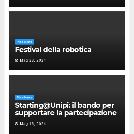
Puccini
Pisa-News
Festival della robotica
Mag 23, 2024
Pisa-News
Starting@Unipi: il bando per
supportare la partecipazione
all’ERC Starting Grant
Mag 16, 2024