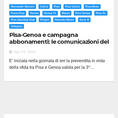
Alexander Blessin
Calcio
Pisa
Pisa Calcio
Pisa-News
Forza Pisa
Genoa
Genoa Fc
Maran
Pisa Genoa
Pisa Sc
Pisa Sporting Club
Pisgen
Rolando Maran
Serie B
Tuttopisa
Pisa-Genoa e campagna
abbonamenti: le comunicazioni del
club
Ago 24, 2022
E’ iniziata nella giornata di ieri la prevendita in vista
della sfida tra Pisa e Genoa valida per la 3^…