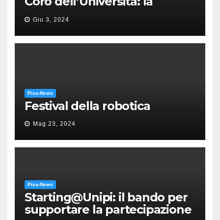
Coro dell’Università: la
“Messa in gloria” di Giacomo
Giu 3, 2024
Puccini
Pisa-News
Festival della robotica
Mag 23, 2024
Pisa-News
Starting@Unipi: il bando per
supportare la partecipazione