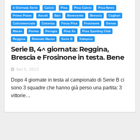
4 Giornata Serie
Calcio
Pisa
Pisa Calcio
Pisa-News
Primo Piano
Ascoli
Bari
Benevento
Brescia
Cagliari
Calciomercato
Cosenza
Forza Pisa
Frosinone
Genoa
Maran
Parma
Perugia
Pisa Sc
Pisa Sporting Club
Reggina
Rolando Maran
Serie B
Tuttopisa
Serie B, 4^ giornata: Reggina,
Brescia e Frosinone in testa. Bene
Ascoli e Cosenza. Perugia e Pisa
Set 5, 2022
ultime
Dopo 4 giornate in testa al campionato di Serie B ci
sono 3 squadre che hanno già perso una partita: 3
vittorie…