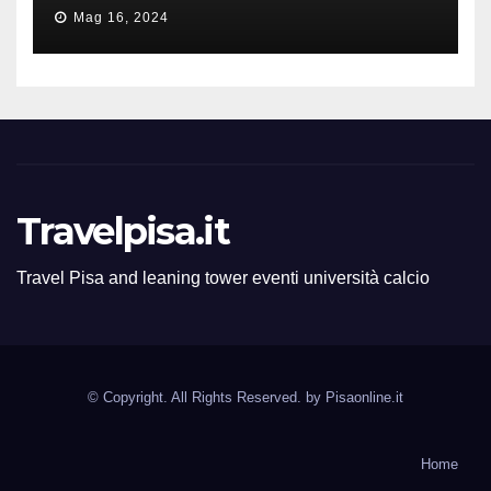
all’ERC Starting Grant
Mag 16, 2024
Travelpisa.it
Travel Pisa and leaning tower eventi università calcio
© Copyright. All Rights Reserved. by
Pisaonline.it
Home