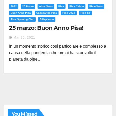
2022
25 Marzo
Altre News
Pisa
Pisa Calcio
Pisa-News
Buon Anno Pisa
Capodanno Pisa
Pisa 2022
Pisa Sc
Pisa Sporting Club
Stilepisano
25 marzo: Buon Anno Pisa!
Mar 25, 2021
In un momento storico così particolare e complesso a
causa della pandemia che ormai ha sconvolto il
pianeta da oltre…
You Missed