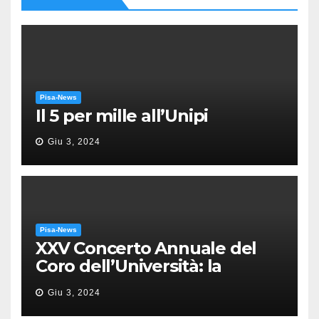
Pisa-News
Il 5 per mille all’Unipi
Giu 3, 2024
Pisa-News
XXV Concerto Annuale del
Coro dell’Università: la
“Messa in gloria” di Giacomo
Giu 3, 2024
Puccini