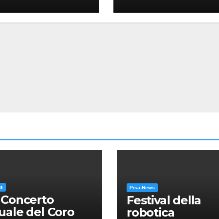
sa in gloria” di
omo Puccini
ws
Pisa-News
 Concerto
Festival della
ale del Coro
robotica