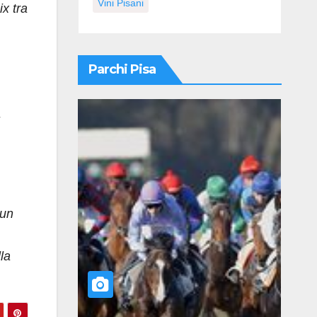
Vini Pisani
x tra
Parchi Pisa
 un
la