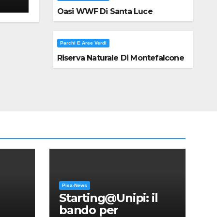
Oasi WWF Di Santa Luce
Parchi E Aree Verdi
Riserva Naturale Di Montefalcone
Pisa-News
Starting@Unipi: il
bando per