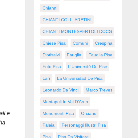
Chianni
CHIANTI COLLI ARETINI
CHIANTI MONTESPERTOLI DOCG
Chiese Pisa
Comuni
Crespina
Diotisalvi
Fauglia
Fauglia Pisa
Foto Pisa
L'Université De Pise
Lari
La Universidad De Pisa
Leonardo Da Vinci
Marco Treves
Montopoli In Val D'Arno
ali e
Monumenti Pisa
Orciano
 ha
Palaia
Personaggi Illustri Pisa
Pisa
Pisa Da Visitare