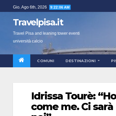
Salta
Gio. Ago 6th, 2026
9:22:07 AM
al
contenuto
Travelpisa.it
Travel Pisa and leaning tower eventi
università calcio
COMUNI
DESTINAZIONI
P
Idrissa Tourè: “Ho 
come me. Ci sarà 