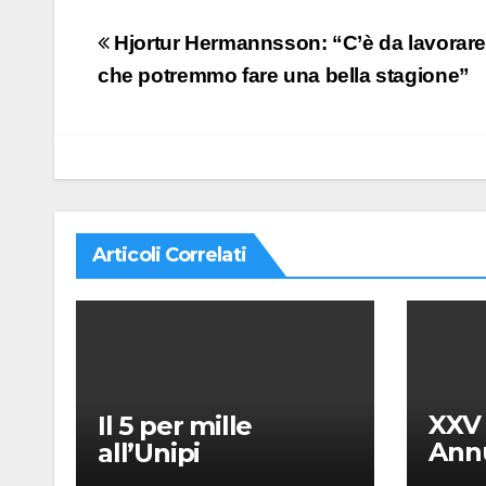
Navigazione
Hjortur Hermannsson: “C’è da lavorare
articoli
che potremmo fare una bella stagione”
Articoli Correlati
XXV
Il 5 per mille
Annu
all’Unipi
dell’