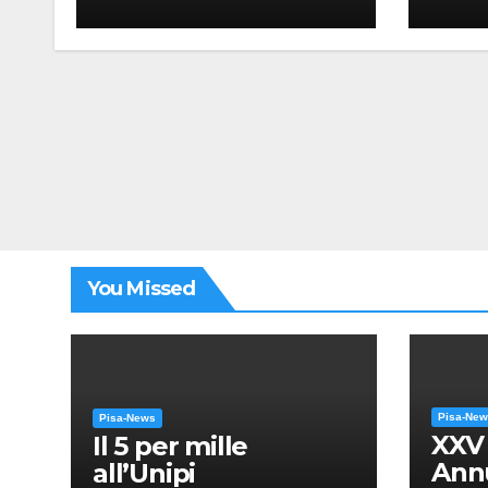
“Mes
Giac
You Missed
Pisa-Ne
Pisa-News
XXV
Il 5 per mille
Annu
all’Unipi