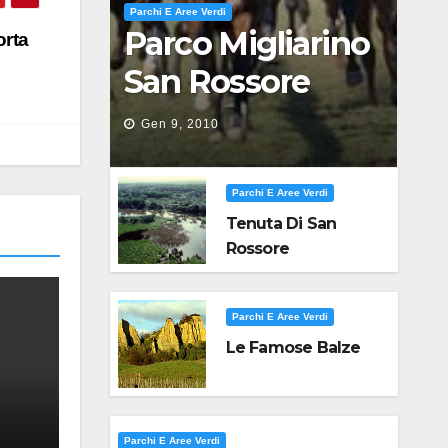
Parchi E Aree Verdi
Parco Migliarino
orta
San Rossore
Massaciuccoli
Gen 9, 2010
Parchi E Aree Verdi
Tenuta Di San
Rossore
Parchi E Aree Verdi
Le Famose Balze
Parchi E Aree Verdi