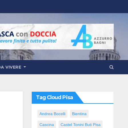
DA VIVERE
Tag Cloud Pisa
Andrea Bocelli
Bientina
Cascina
Castel Tonini Buti Pisa