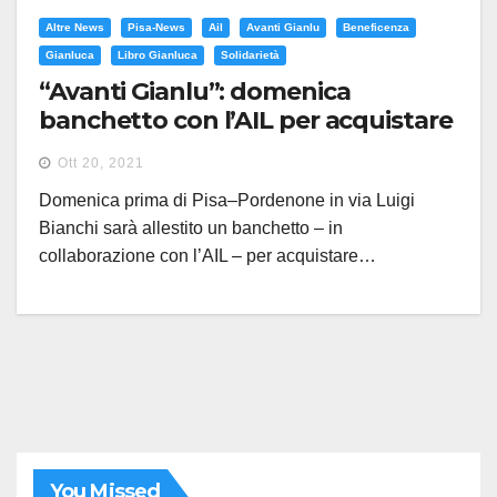
Altre News
Pisa-News
Ail
Avanti Gianlu
Beneficenza
Gianluca
Libro Gianluca
Solidarietà
“Avanti Gianlu”: domenica
banchetto con l’AIL per acquistare
il libro. Ricavato in beneficenza
Ott 20, 2021
Domenica prima di Pisa–Pordenone in via Luigi
Bianchi sarà allestito un banchetto – in
collaborazione con l’AIL – per acquistare…
You Missed