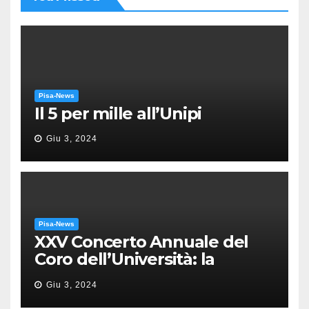
Pisa-News
Il 5 per mille all’Unipi
Giu 3, 2024
Pisa-News
XXV Concerto Annuale del
Coro dell’Università: la
“Messa in gloria” di Giacomo
Giu 3, 2024
Puccini