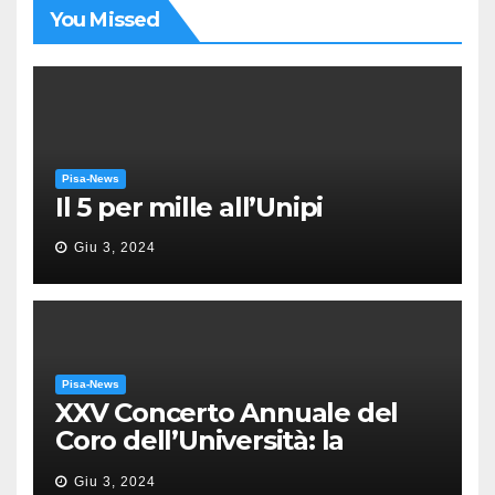
You Missed
Pisa-News
Il 5 per mille all’Unipi
Giu 3, 2024
Pisa-News
XXV Concerto Annuale del
Coro dell’Università: la
“Messa in gloria” di Giacomo
Giu 3, 2024