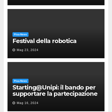
Puccini
Pisa-News
Festival della robotica
Mag 23, 2024
Pisa-News
Starting@Unipi: il bando per
supportare la partecipazione
all’ERC Starting Grant
Mag 16, 2024