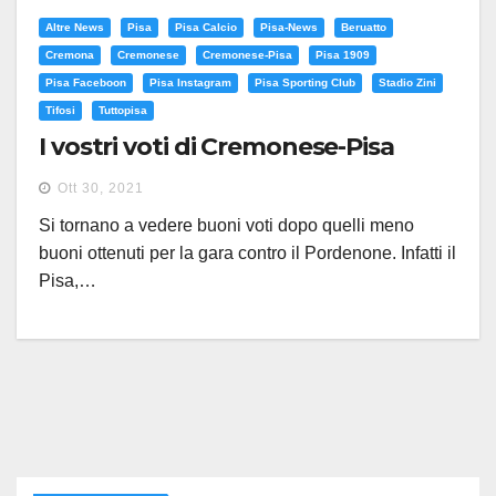
Altre News
Pisa
Pisa Calcio
Pisa-News
Beruatto
Cremona
Cremonese
Cremonese-Pisa
Pisa 1909
Pisa Faceboon
Pisa Instagram
Pisa Sporting Club
Stadio Zini
Tifosi
Tuttopisa
I vostri voti di Cremonese-Pisa
Ott 30, 2021
Si tornano a vedere buoni voti dopo quelli meno
buoni ottenuti per la gara contro il Pordenone. Infatti il
Pisa,…