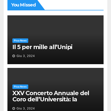
You Missed
Pisa-News
Il 5 per mille all’Unipi
Giu 3, 2024
Pisa-News
XXV Concerto Annuale del
Coro dell’Università: la
“Messa in gloria” di Giacomo
Giu 3, 2024