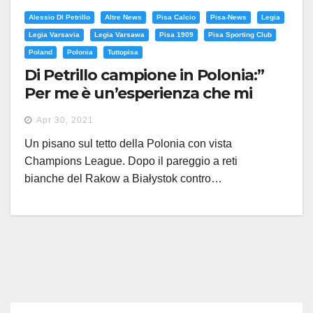
Alessio DI Petrillo
Altre News
Pisa Calcio
Pisa-News
Legia
Legia Varsavia
Legia Varsawa
Pisa 1909
Pisa Sporting Club
Poland
Polonia
Tuttopisa
Di Petrillo campione in Polonia:”
Per me è un’esperienza che mi
completa”
Apr 30, 2021
Un pisano sul tetto della Polonia con vista
Champions League. Dopo il pareggio a reti
bianche del Rakow a Białystok contro…