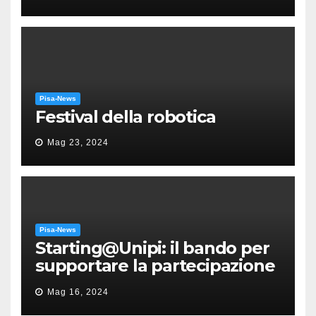
Puccini
Pisa-News
Festival della robotica
Mag 23, 2024
Pisa-News
Starting@Unipi: il bando per
supportare la partecipazione
all’ERC Starting Grant
Mag 16, 2024