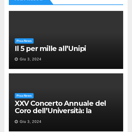
Pisa-News
Il 5 per mille all’Unipi
Giu 3, 2024
Pisa-News
XXV Concerto Annuale del
Coro dell’Università: la
“Messa in gloria” di Giacomo
Giu 3, 2024
Puccini