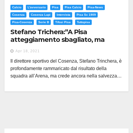
Calcio
L'avversario
Pisa
Pisa Calcio
Pisa-News
Cosenza
Cosenza Lupi
Intervista
Pisa Sc 1909
Pisa-Cosenza
Serie B
Tifosi Pisa
Tuttopisa
Stefano Trichera:”A Pisa
atteggiamento sbagliato, ma
credo ancora nella salvezza”
Apr 18, 2021
Il direttore sportivo del Cosenza, Stefano Trinchera, è
profondamente rammaricato dal risultato della
squadra all’Arena, ma crede ancora nella salvezza…