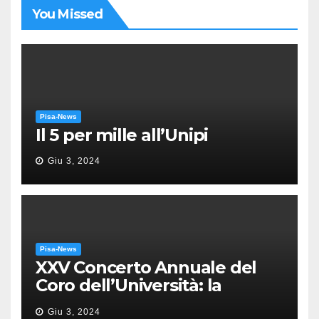
You Missed
Pisa-News
Il 5 per mille all’Unipi
Giu 3, 2024
Pisa-News
XXV Concerto Annuale del
Coro dell’Università: la
“Messa in gloria” di Giacomo
Giu 3, 2024