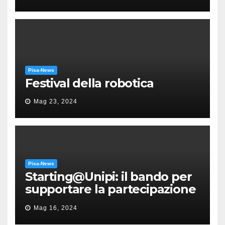
Puccini
Pisa-News
Festival della robotica
Mag 23, 2024
Pisa-News
Starting@Unipi: il bando per
supportare la partecipazione
all’ERC Starting Grant
Mag 16, 2024