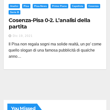
Analisi
Pisa
Pisa-News
Primo Piano
Capolista
Cosenza
Serie B
Cosenza-Pisa 0-2. L’analisi della
partita
Dic 19, 2021
Il Pisa non regala sogni ma solide realtà, un po’ come
quello slogan di una famosa pubblicità di qualche
anno…
You Missed