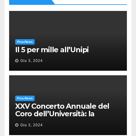
Pisa-News
Il 5 per mille all’Unipi
Giu 3, 2024
Pisa-News
XXV Concerto Annuale del
Coro dell’Università: la
“Messa in gloria” di Giacomo
Giu 3, 2024
Puccini