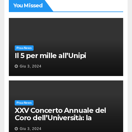
You Missed
Pisa-News
Il 5 per mille all’Unipi
Giu 3, 2024
Pisa-News
XXV Concerto Annuale del
Coro dell’Università: la
“Messa in gloria” di Giacomo
Giu 3, 2024