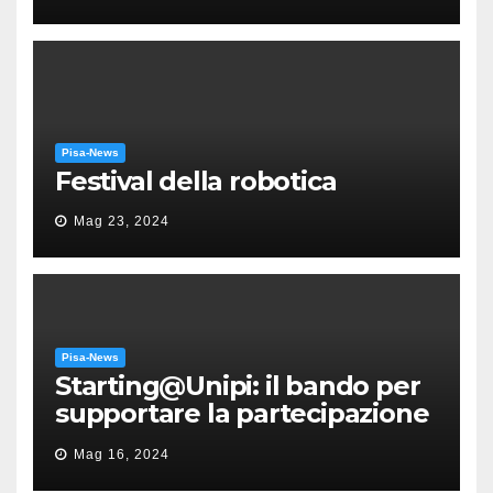
Puccini
Pisa-News
Festival della robotica
Mag 23, 2024
Pisa-News
Starting@Unipi: il bando per
supportare la partecipazione
all’ERC Starting Grant
Mag 16, 2024