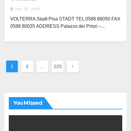
Nov 26, 2009
VOLTERRA Stadt Pisa STADT TEL 0588 86050 FAX
0588 80035 ADDRESS Palazzo dei Priori –...
Paginazione
1
2
…
125
degli
articoli
You Missed