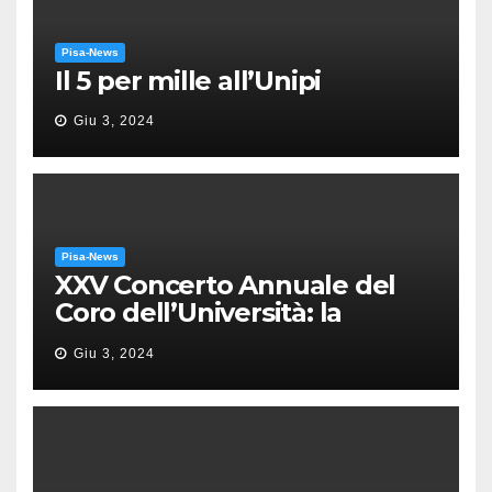
Pisa-News
Il 5 per mille all’Unipi
Giu 3, 2024
Pisa-News
XXV Concerto Annuale del
Coro dell’Università: la
“Messa in gloria” di Giacomo
Giu 3, 2024
Puccini