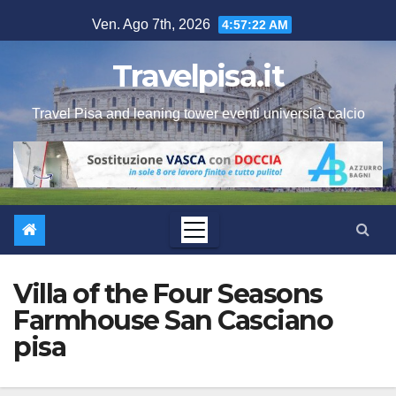
Salta
Ven. Ago 7th, 2026
4:57:22 AM
al
contenuto
Travelpisa.it
Travel Pisa and leaning tower eventi università calcio
Villa of the Four Seasons
Farmhouse San Casciano
pisa