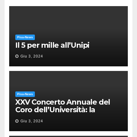
Pisa-News
Il 5 per mille all’Unipi
Giu 3, 2024
Pisa-News
XXV Concerto Annuale del
Coro dell’Università: la
“Messa in gloria” di Giacomo
Giu 3, 2024
Puccini