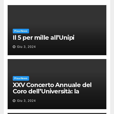
Pisa-News
Il 5 per mille all’Unipi
Giu 3, 2024
Pisa-News
XXV Concerto Annuale del
Coro dell’Università: la
“Messa in gloria” di Giacomo
Giu 3, 2024
Puccini