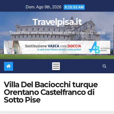
Salta
Dom. Ago 9th, 2026
9:15:53 AM
al
contenuto
Travelpisa.it
Travel Pisa and leaning tower eventi università calcio
Villa Del Baciocchi turque
Orentano Castelfranco di
Sotto Pise