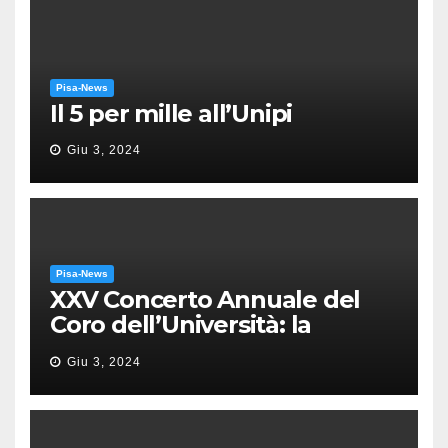
Pisa-News
Il 5 per mille all’Unipi
Giu 3, 2024
Pisa-News
XXV Concerto Annuale del
Coro dell’Università: la
“Messa in gloria” di Giacomo
Giu 3, 2024
Puccini