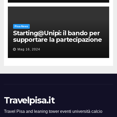
Pisa-News
Starting@Unipi: il bando per
supportare la partecipazione
all’ERC Starting Grant
Mag 16, 2024
Travelpisa.it
Travel Pisa and leaning tower eventi università calcio