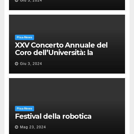
Giu 3, 2024
Pisa-News
XXV Concerto Annuale del
Coro dell’Università: la
“Messa in gloria” di Giacomo
Giu 3, 2024
Puccini
Pisa-News
Festival della robotica
Mag 23, 2024