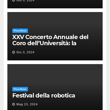
Giu 3, 2024
Pisa-News
XXV Concerto Annuale del
Coro dell’Università: la
“Messa in gloria” di Giacomo
Giu 3, 2024
Puccini
Pisa-News
Festival della robotica
Mag 23, 2024