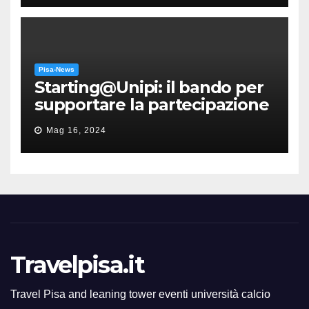
Pisa-News
Starting@Unipi: il bando per
supportare la partecipazione
all’ERC Starting Grant
Mag 16, 2024
Travelpisa.it
Travel Pisa and leaning tower eventi università calcio