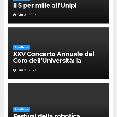
Il 5 per mille all’Unipi
Giu 3, 2024
Pisa-News
XXV Concerto Annuale del
Coro dell’Università: la
“Messa in gloria” di Giacomo
Giu 3, 2024
Puccini
Pisa-News
Festival della robotica