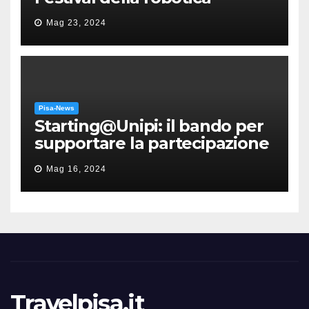
Mag 23, 2024
Pisa-News
Starting@Unipi: il bando per
supportare la partecipazione
all’ERC Starting Grant
Mag 16, 2024
Travelpisa.it