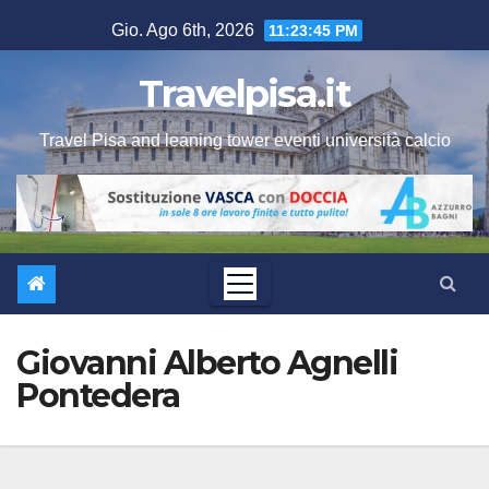
Salta
Gio. Ago 6th, 2026
11:23:46 PM
al
contenuto
Travelpisa.it
Travel Pisa and leaning tower eventi università calcio
Giovanni Alberto Agnelli
Pontedera