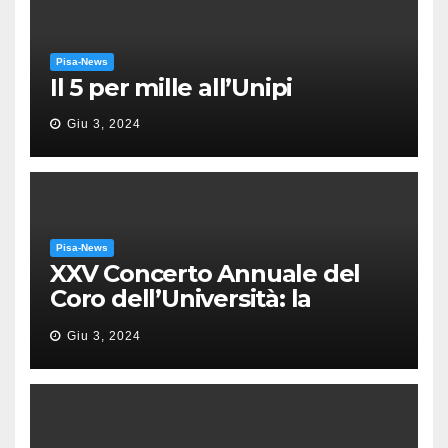
Pisa-News
Il 5 per mille all’Unipi
Giu 3, 2024
Pisa-News
XXV Concerto Annuale del
Coro dell’Università: la
“Messa in gloria” di Giacomo
Giu 3, 2024
Puccini