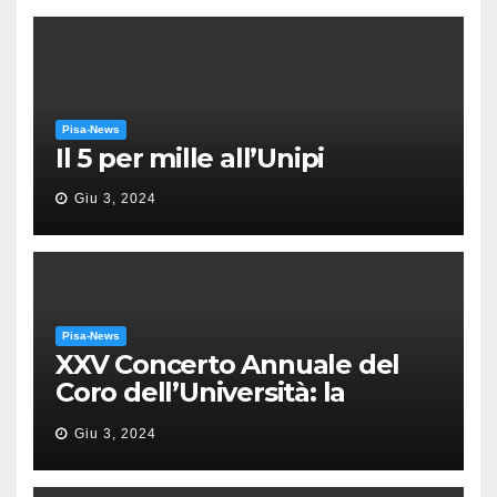
Pisa-News
Il 5 per mille all’Unipi
Giu 3, 2024
Pisa-News
XXV Concerto Annuale del
Coro dell’Università: la
“Messa in gloria” di Giacomo
Giu 3, 2024
Puccini