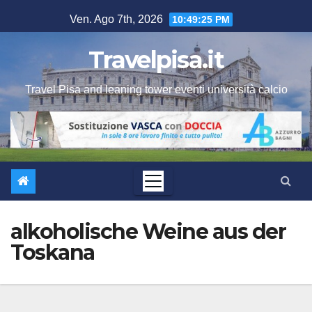
Salta
Ven. Ago 7th, 2026
10:49:25 PM
al
contenuto
Travelpisa.it
Travel Pisa and leaning tower eventi università calcio
alkoholische Weine aus der
Toskana