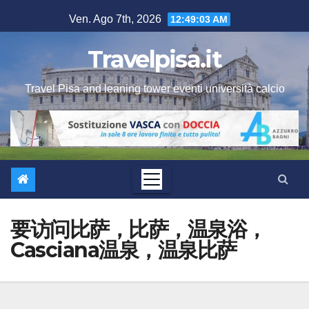
Salta
Ven. Ago 7th, 2026
12:49:04 AM
al
contenuto
Travelpisa.it
Travel Pisa and leaning tower eventi università calcio
要访问比萨，比萨，温泉浴，
Casciana温泉，温泉比萨