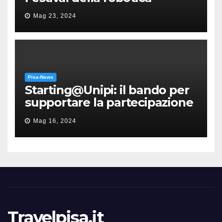
Mag 23, 2024
Pisa-News
Starting@Unipi: il bando per
supportare la partecipazione
all’ERC Starting Grant
Mag 16, 2024
Travelpisa.it