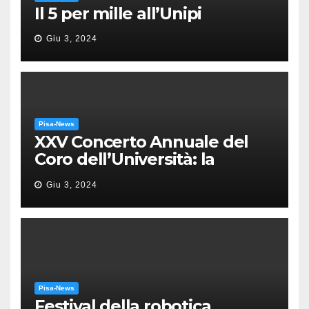
Il 5 per mille all’Unipi
Giu 3, 2024
Pisa-News
XXV Concerto Annuale del
Coro dell’Università: la
“Messa in gloria” di Giacomo
Giu 3, 2024
Puccini
Pisa-News
Festival della robotica