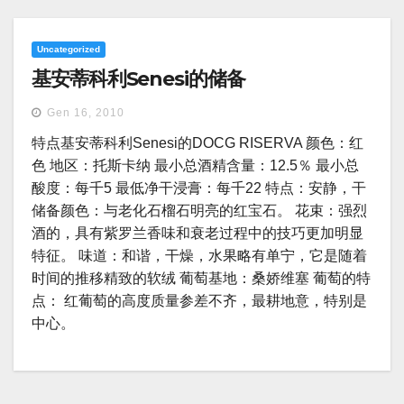
Uncategorized
基安蒂科利Senesi的储备
Gen 16, 2010
特点基安蒂科利Senesi的DOCG RISERVA 颜色：红
色 地区：托斯卡纳 最小总酒精含量：12.5％ 最小总
酸度：每千5 最低净干浸膏：每千22 特点：安静，干
储备颜色：与老化石榴石明亮的红宝石。 花束：强烈
酒的，具有紫罗兰香味和衰老过程中的技巧更加明显
特征。 味道：和谐，干燥，水果略有单宁，它是随着
时间的推移精致的软绒 葡萄基地：桑娇维塞 葡萄的特
点： 红葡萄的高度质量参差不齐，最耕地意，特别是
中心。