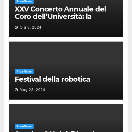
Pisa-News
XXV Concerto Annuale del
Coro dell’Università: la
“Messa in gloria” di Giacomo
Giu 3, 2024
Puccini
Pisa-News
Festival della robotica
Mag 23, 2024
Pisa-News