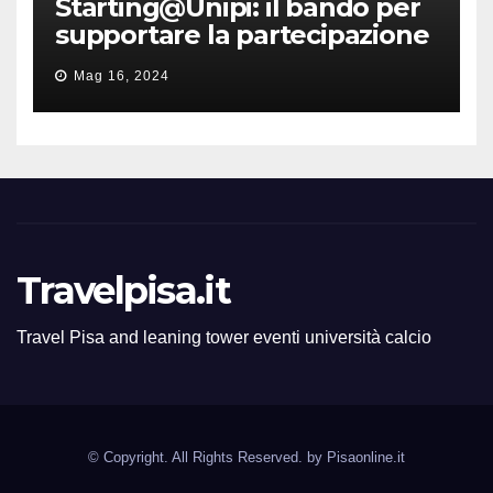
Starting@Unipi: il bando per
supportare la partecipazione
all’ERC Starting Grant
Mag 16, 2024
Travelpisa.it
Travel Pisa and leaning tower eventi università calcio
© Copyright. All Rights Reserved. by
Pisaonline.it