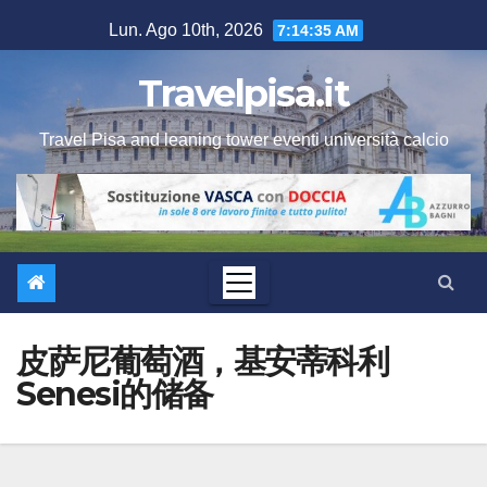
Salta
Lun. Ago 10th, 2026
7:14:35 AM
al
contenuto
Travelpisa.it
Travel Pisa and leaning tower eventi università calcio
皮萨尼葡萄酒，基安蒂科利
Senesi的储备